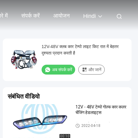
े में
संपर्क करें
आयोजन
Hindi
12V-48V क्लब कार टेम्पो लाइट किट रात में बेहतर
दृश्यता प्रदान करती है
अब संपर्क करें
और जानें
संबंधित वीडियो
12V - 48V टेम्पो गोल्फ कार कलर
चेंजिंग हेडलाइट्स
गोल्फ कार्ट एलईडी लाइट किट
2022-04-18
00:10