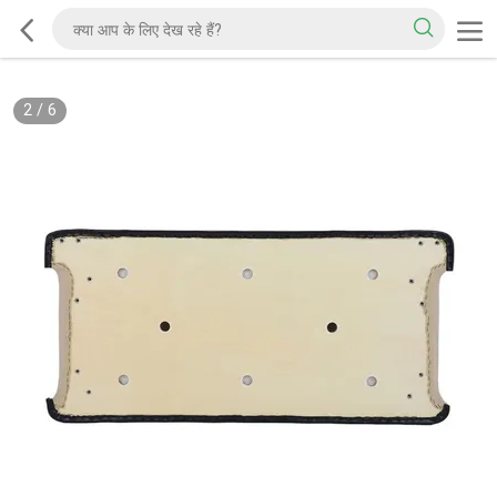
2
/
6