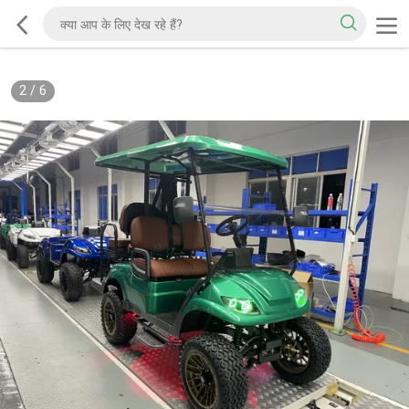
2
/
6