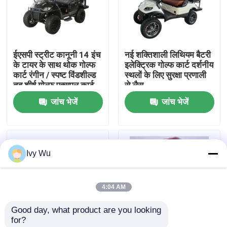
कारखाना भ्रमण
ईएसपी स्ट्रीट कानूनी 14 इंच
नई शक्तिशाली लिथियम बैटरी
गुणवत्ता नियंत्रण
के टायर के साथ थोक गोल्फ
इलेक्ट्रिक गोल्फ कार्ट दर्शनीय
कार्ट रंगीन / स्पष्ट विंडशील्ड
स्थलों के लिए सुरक्षा प्रणाली
तह शीर्ष गोल्फ एक्सएल कार्ट
से लैस
संपर्क करें
जांच भेजें
जांच भेजें
समाचार
Ivy Wu
गोल्फ कार्ट साइड मिरर
4:04 AM
गोल्फ कार्ट व्हील कवर
Good day, what product are you looking 
for?
गोल्फ कार्ट डैशबोर्ड