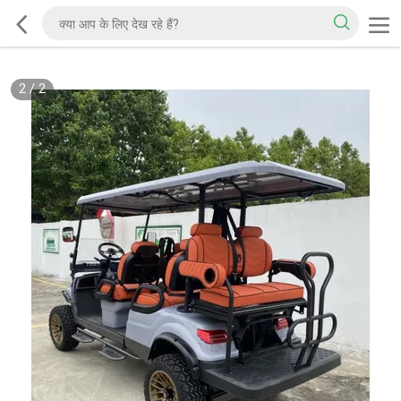
2
/
2