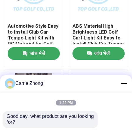
कारखाना भ्रमण
Automotive Style Easy
ABS Material High
to Install Club Car
Brightness LED Golf
गुणवत्ता नियंत्रण
Tempo Light Kit with
Cart Light Kit Easy to
PC Material for Golf
Install Club Car Tempo
Cart LED Light Kit
जांच भेजें
जांच भेजें
संपर्क करें
समाचार
Carrie Zhong
गोल्फ कार्ट साइड मिरर
1:22 PM
गोल्फ कार्ट व्हील कवर
Good day, what product are you looking 
for?
गोल्फ कार्ट डैशबोर्ड
Club Car Tempo RGB
600-1700W Golf Cart