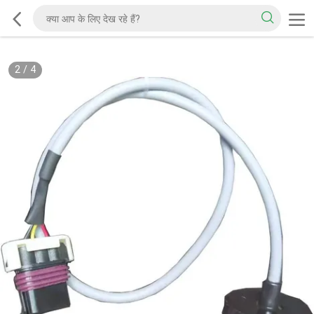
2
/
4