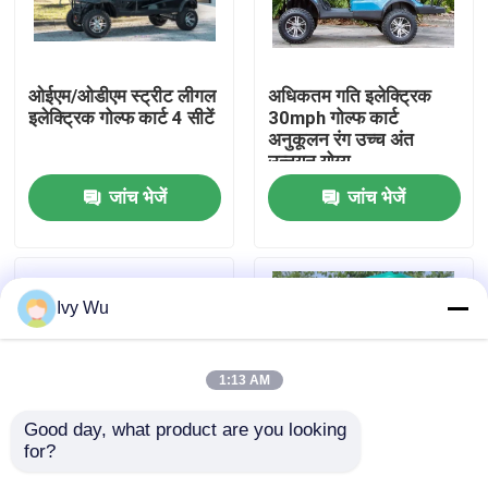
कारखाना भ्रमण
ओईएम/ओडीएम स्ट्रीट लीगल
अधिकतम गति इलेक्ट्रिक
इलेक्ट्रिक गोल्फ कार्ट 4 सीटें
30mph गोल्फ कार्ट
गुणवत्ता नियंत्रण
अनुकूलन रंग उच्च अंत
उन्नयन योग्य
जांच भेजें
जांच भेजें
संपर्क करें
समाचार
Ivy Wu
गोल्फ कार्ट साइड मिरर
1:13 AM
गोल्फ कार्ट व्हील कवर
Good day, what product are you looking 
for?
गोल्फ कार्ट डैशबोर्ड
OEM ODM 4 व्हील डिस्क
OEM ODM 4 व्हील डिस्क