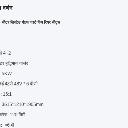
 वर्णन
ीटर लिफ्टेड गोल्फ कार्ट विथ रियर सीट्स
वी 4+2
ूटर बुद्धिमान चार्जर
V; 5KW
वेई बैटरी 48V * 6 पीसी
ल: 16:1
र: 3615*1210*1905mm
ीयरेंस: 120 मिमी
स्ट: <6 मी