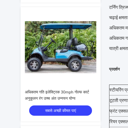
टर्निंग त्रि
चढ़ाई क्षमत
अधिकतम मा
अधिकतम गत
यात्री क्षमत
प्रदर्शन
स्टीयरिंग प
अधिकतम गति इलेक्ट्रिक 30mph गोल्फ कार्ट
अनुकूलन रंग उच्च अंत उन्नयन योग्य
टूटती प्रण
सबसे अच्छी कीमत पाएं
फ्रंट एक्स
रियर एक्स