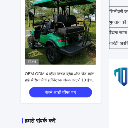
डिलीवरी क
भुगतान की शर
वैधता समय
वारंटी अवध
वीडियो
OEM ODM 4 व्हील डिस्क ब्रेक ऑफ रोड व्हील
हाई चेसिस मिनी इलेक्ट्रिक गोल्फ कार्ट्स 10 इंच
आईपी 66 डिस्प्ले 4 सीट गोल्फ कार्ट
सबसे अच्छी कीमत पाएं
हमसे संपर्क करें