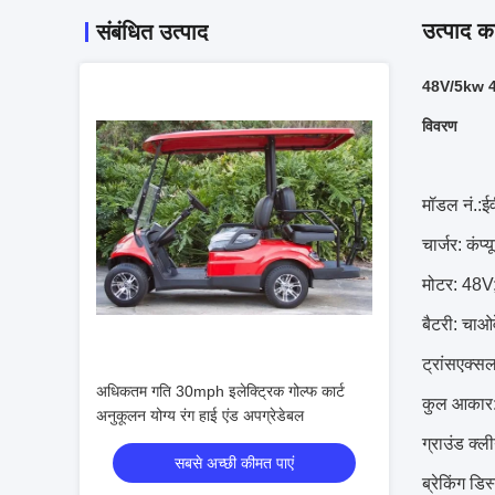
उत्पाद का
संबंधित उत्पाद
48V/5kw 4 स
विवरण
मॉडल नं.:ई
चार्जर: कंप्य
मोटर: 48
बैटरी: चाओ
ट्रांसएक्स
अधिकतम गति 30mph इलेक्ट्रिक गोल्फ कार्ट
कुल आका
अनुकूलन योग्य रंग हाई एंड अपग्रेडेबल
ग्राउंड क्ल
सबसे अच्छी कीमत पाएं
ब्रेकिंग डि