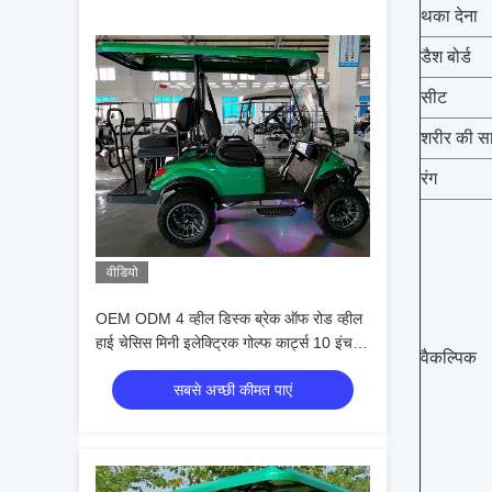
थका देना
डैश बोर्ड
सीट
शरीर की सा
रंग
वीडियो
OEM ODM 4 व्हील डिस्क ब्रेक ऑफ रोड व्हील
हाई चेसिस मिनी इलेक्ट्रिक गोल्फ कार्ट्स 10 इंच
वैकल्पिक
आईपी 66 डिस्प्ले 4 सीट गोल्फ कार्ट
सबसे अच्छी कीमत पाएं