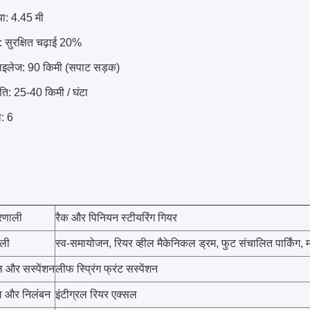
ज्या: 4.45 मी
ा: सुरक्षित चढ़ाई 20%
इलेज: 90 किमी (सपाट सड़क)
ि: 25-40 किमी / घंटा
ा: 6
्रणाली
रैक और पिनियन स्टीयरिंग गियर
ाली
स्व-समायोजन, रियर व्हील मैकेनिकल ड्रम, फुट संचालित पार्किंग, 
ल और सस्पेंशन
लीफ स्प्रिंग फ्रंट सस्पेंशन
ल और निलंबन
इंटीग्रल रियर एक्सल