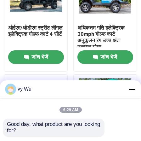
कारखाना भ्रमण
ओईएम/ओडीएम स्ट्रीट लीगल
अधिकतम गति इलेक्ट्रिक
इलेक्ट्रिक गोल्फ कार्ट 4 सीटें
30mph गोल्फ कार्ट
गुणवत्ता नियंत्रण
अनुकूलन रंग उच्च अंत
उन्नयन योग्य
जांच भेजें
जांच भेजें
संपर्क करें
समाचार
Ivy Wu
गोल्फ कार्ट साइड मिरर
6:29 AM
गोल्फ कार्ट व्हील कवर
Good day, what product are you looking 
for?
गोल्फ कार्ट डैशबोर्ड
OEM ODM 4 व्हील डिस्क
OEM ODM 4 व्हील डिस्क