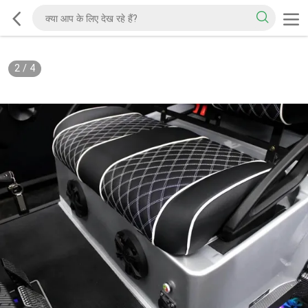
2
/
4