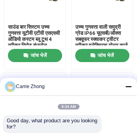
कारखाना भ्रमण
साउंड बार सिस्टम उच्च
उच्च गुणवत्ता वाली समुद्री
गुणवत्ता यूटीवी एटीवी एसएसवी
ग्रेड IP66 यूएसबी/ऑक्स
गुणवत्ता नियंत्रण
ऑडियो कस्टम ब्लू टूथ 4
सबवूफर स्क्वाकर ट्वीटर
स्पीकर रिमोट कंट्रोल
स्पीकर इलेक्ट्रिक गोल्फ कार्ट
आईपी66 वाटरप्रूफ यूएसबी
ब्लूटूथ साउंड बार
जांच भेजें
जांच भेजें
संपर्क करें
समाचार
Carrie Zhong
गोल्फ कार्ट साइड मिरर
9:34 AM
गोल्फ कार्ट व्हील कवर
Good day, what product are you looking 
for?
गोल्फ कार्ट डैशबोर्ड
गोल्फ कार्ट साउंड बार कार्ट
गोल्फ कार्ट स्पीकर