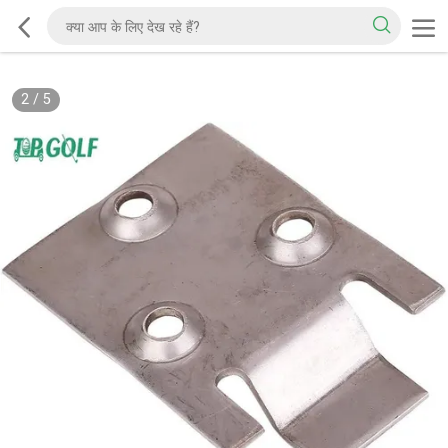
2
/
5