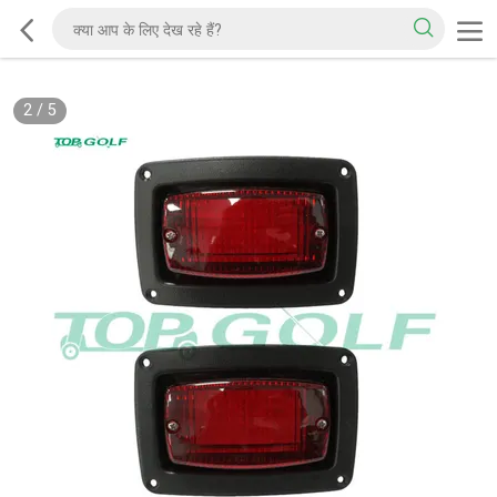
2
/
5