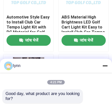
कारखाना भ्रमण
Automotive Style Easy
ABS Material High
to Install Club Car
Brightness LED Golf
Tempo Light Kit with
Cart Light Kit Easy to
गुणवत्ता नियंत्रण
PC Material for Golf
Install Club Car Tempo
Cart LED Light Kit
जांच भेजें
जांच भेजें
संपर्क करें
समाचार
lynn
गोल्फ कार्ट साइड मिरर
4:21 PM
गोल्फ कार्ट व्हील कवर
Good day, what product are you looking 
for?
Club Car Tempo RGB
600-1700W Golf Cart
गोल्फ कार्ट डैशबोर्ड
Light Kit with High
LED Tail Lights with