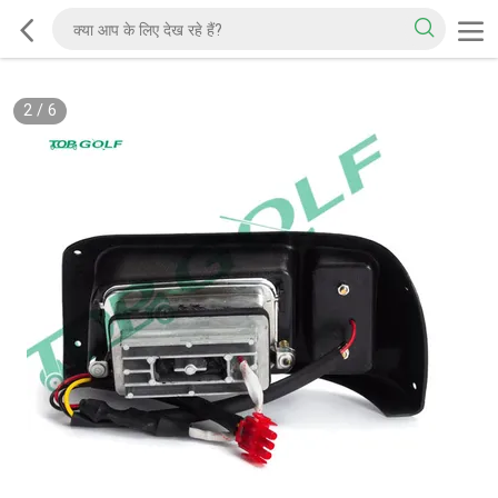
2
/
6