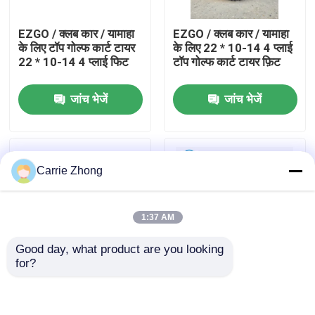
EZGO / क्लब कार / यामाहा
EZGO / क्लब कार / यामाहा
कारखाना भ्रमण
के लिए टॉप गोल्फ कार्ट टायर
के लिए 22 * ​​10-14 4 प्लाई
22 * ​​10-14 4 प्लाई फिट
टॉप गोल्फ कार्ट टायर फ़िट
गुणवत्ता नियंत्रण
जांच भेजें
जांच भेजें
संपर्क करें
Carrie Zhong
समाचार
गोल्फ कार्ट साइड मिरर
1:37 AM
Good day, what product are you looking 
गोल्फ कार्ट व्हील कवर
for?
12 इंच यूनिवर्सल गोल्फ कार्ट
205 / 50-10 4प्लाई
नॉन मार्क टायर्स गोल्फ कार्ट
डीओटी लो प्रोफाइल गोल्फ
गोल्फ कार्ट डैशबोर्ड
पार्ट्स और एक्सेसरीज
कार्ट टायर ईज़ीजीओ / क्लब