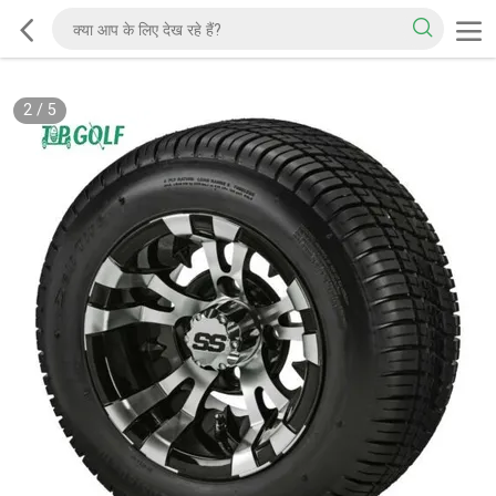
2
/
5