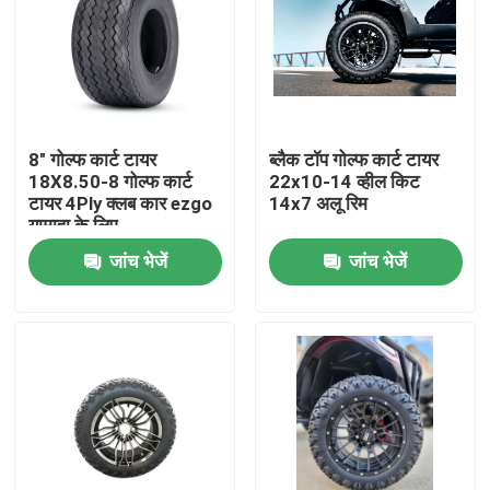
8" गोल्फ कार्ट टायर
ब्लैक टॉप गोल्फ कार्ट टायर
18X8.50-8 गोल्फ कार्ट
22x10-14 व्हील किट
टायर 4Ply क्लब कार ezgo
14x7 अलू रिम
यामाहा के लिए
जांच भेजें
जांच भेजें
घर
उत्पादों
हमारे बारे में