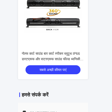
गोल्फ कार्ट साउंड बार कार्ट स्पीकर ब्लूटूथ IP66
डस्टप्रूफ और वाटरप्रूफ साउंड फील्ड ध्वनिकी
अद्भुत ऑडियो
सबसे अच्छी कीमत पाएं
हमसे संपर्क करें