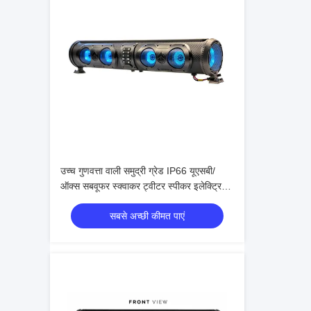
उच्च गुणवत्ता वाली समुद्री ग्रेड IP66 यूएसबी/
ऑक्स सबवूफर स्क्वाकर ट्वीटर स्पीकर इलेक्ट्रिक
गोल्फ कार्ट ब्लूटूथ साउंड बार
सबसे अच्छी कीमत पाएं