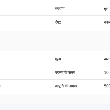
उपयोग::
इले
रंग::
काल
मूल्य
बात
प्रसव के समय
10-
न
आपूर्ति की क्षमता
500