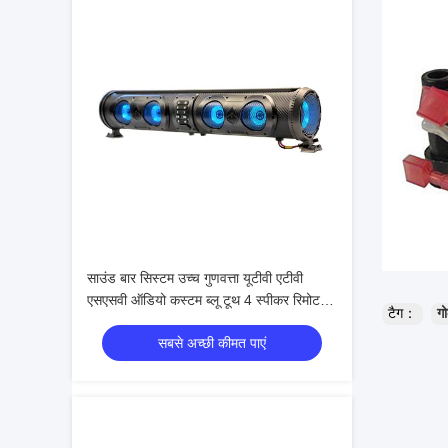
साउंड बार सिस्टम उच्च गुणवत्ता यूटीवी एटीवी
एसएसवी ऑडियो कस्टम ब्लू टूथ 4 स्पीकर रिमोट
टैग：
गो
कंट्रोल आईपी66 वाटरप्रूफ यूएसबी
सबसे अच्छी कीमत पाएं