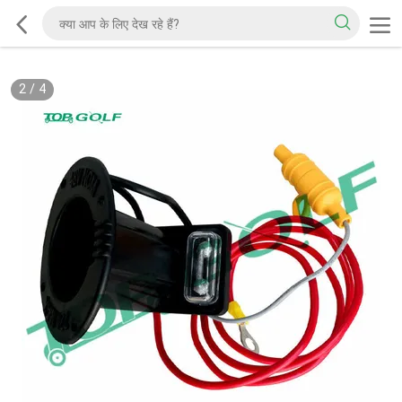
2
/
4