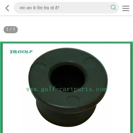
1
/
1