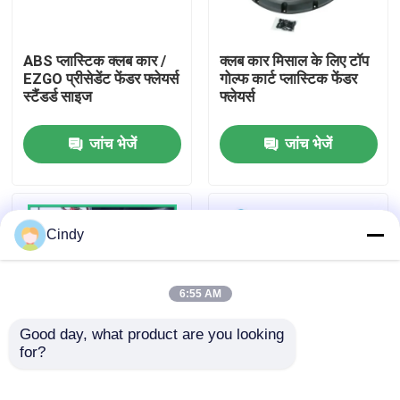
कारखाना भ्रमण
ABS प्लास्टिक क्लब कार /
क्लब कार मिसाल के लिए टॉप
EZGO प्रीसेडेंट फेंडर फ्लेयर्स
गोल्फ कार्ट प्लास्टिक फेंडर
स्टैंडर्ड साइज
फ्लेयर्स
गुणवत्ता नियंत्रण
जांच भेजें
जांच भेजें
संपर्क करें
समाचार
Cindy
गोल्फ कार्ट साइड मिरर
6:55 AM
गोल्फ कार्ट व्हील कवर
Good day, what product are you looking 
for?
Ezgo गोल्फ कार्ट स्पेयर
क्लब कार डीएस फेंडर फ्लेयर्स
गोल्फ कार्ट डैशबोर्ड
पार्ट्स CE स्वीकृत के लिए हाई
किट हार्डवेयर में टेक्सचर्ड