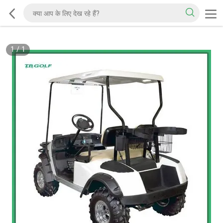
1
/
1