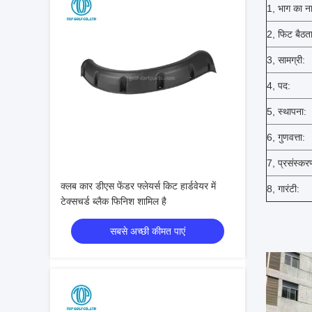
1, भाग का न
2, फिट बैठता
3, सामग्री:
4, पद:
5, स्थापना:
6, गुणवत्ता:
7, प्रसंस्कर
क्लब कार डीएस फेंडर फ्लेयर्स किट हार्डवेयर में
8, गारंटी:
टेक्सचर्ड ब्लैक फिनिश शामिल है
सबसे अच्छी कीमत पाएं