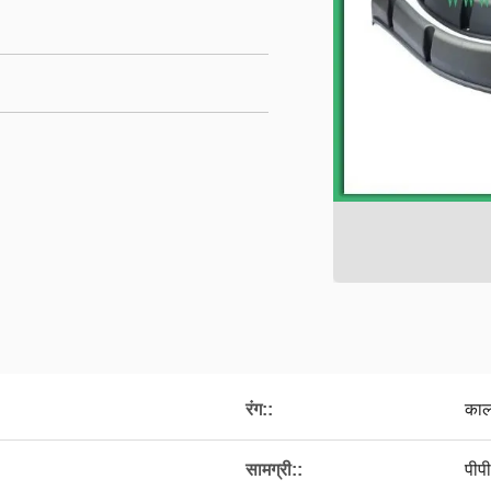
रंग::
काल
सामग्री::
पीपी