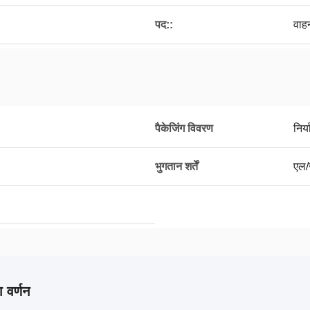
पद::
वाह
पैकेजिंग विवरण
निर्
भुगतान शर्तें
एल/स
 वर्णन