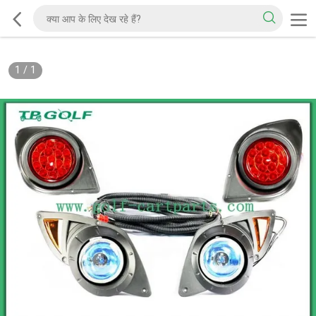
1
/
1