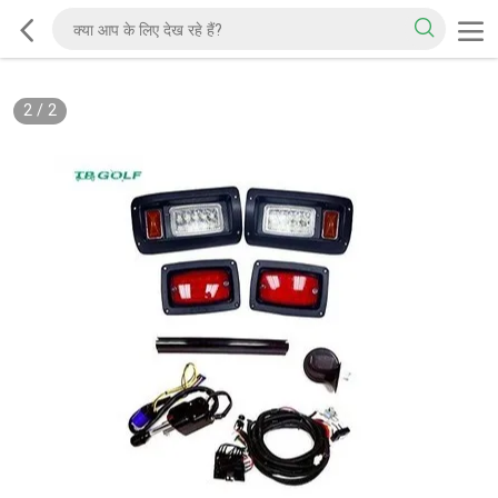
2
/
2