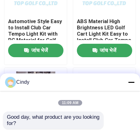
कारखाना भ्रमण
Automotive Style Easy
ABS Material High
to Install Club Car
Brightness LED Golf
Tempo Light Kit with
Cart Light Kit Easy to
गुणवत्ता नियंत्रण
PC Material for Golf
Install Club Car Tempo
Cart LED Light Kit
जांच भेजें
जांच भेजें
संपर्क करें
समाचार
Cindy
गोल्फ कार्ट साइड मिरर
11:09 AM
गोल्फ कार्ट व्हील कवर
Good day, what product are you looking 
for?
Club Car Tempo RGB
600-1700W Golf Cart
गोल्फ कार्ट डैशबोर्ड
Light Kit with High
LED Tail Lights with