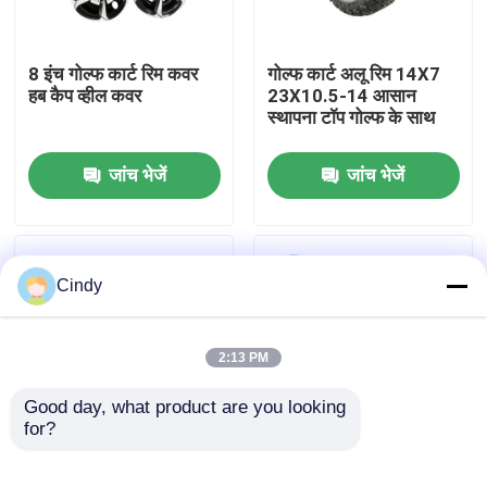
कारखाना भ्रमण
8 इंच गोल्फ कार्ट रिम कवर
गोल्फ कार्ट अलू रिम 14X7
हब कैप व्हील कवर
23X10.5-14 आसान
स्थापना टॉप गोल्फ के साथ
गुणवत्ता नियंत्रण
जांच भेजें
जांच भेजें
संपर्क करें
समाचार
Cindy
गोल्फ कार्ट साइड मिरर
2:13 PM
गोल्फ कार्ट व्हील कवर
Good day, what product are you looking 
for?
क्लब कार EZGO Yamaha
8 इंच गोल्फ कार्ट व्हील कवर
गोल्फ कार्ट डैशबोर्ड
के उपयोग के लिए 14 इंच
गोल्फ कार्ट पार्ट्स फॉर क्लब