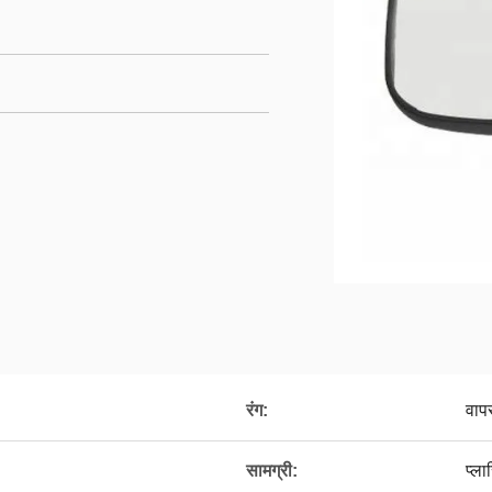
रंग:
वाप
सामग्री:
प्ला