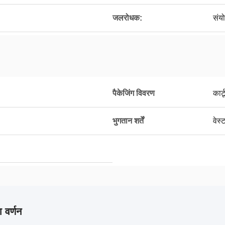
जलरोधक:
संय
पैकेजिंग विवरण
कार्
भुगतान शर्तें
वेस्
 वर्णन