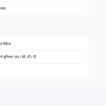
ोजक
टून पैकेज
टर्न यूनियन, एल / सी, टी / टी