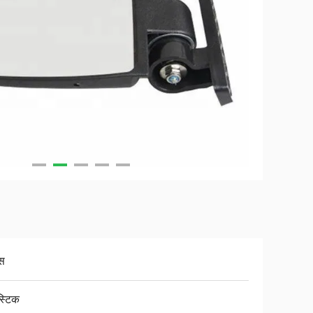
स
स्टिक